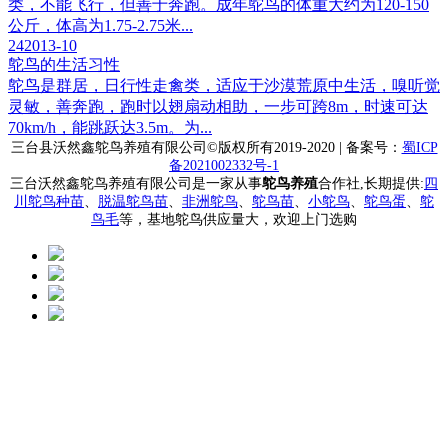
类，不能飞行，但善于奔跑。成年鸵鸟的体重大约为120-150
公斤，体高为1.75-2.75米...
24
2013-10
鸵鸟的生活习性
鸵鸟是群居，日行性走禽类，适应于沙漠荒原中生活，嗅听觉
灵敏，善奔跑，跑时以翅扇动相助，一步可跨8m，时速可达
70km/h，能跳跃达3.5m。为...
三台县沃然鑫鸵鸟养殖有限公司
©版权所有2019-2020 | 备案号：
蜀ICP
备2021002332号-1
三台沃然鑫鸵鸟养殖有限公司是一家从事
鸵鸟养殖
合作社,长期提供:
四
川鸵鸟种苗
、
脱温鸵鸟苗
、
非洲鸵鸟
、
鸵鸟苗
、
小鸵鸟
、
鸵鸟蛋
、
鸵
鸟毛
等，基地鸵鸟供应量大，欢迎上门选购