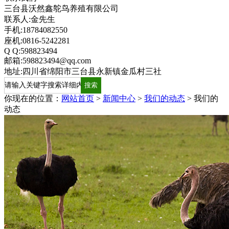
三台县沃然鑫鸵鸟养殖有限公司
联系人:金先生
手机:18784082550
座机:0816-5242281
Q Q:598823494
邮箱:598823494@qq.com
地址:四川省绵阳市三台县永新镇金瓜村三社
你现在的位置：
网站首页
>
新闻中心
>
我们的动态
>
我们的
动态