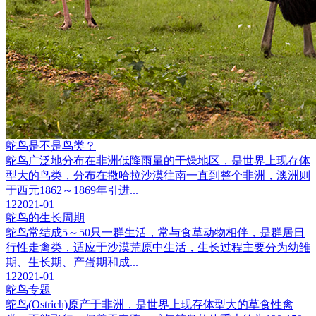
鸵鸟是不是鸟类？
鸵鸟广泛地分布在非洲低降雨量的干燥地区，是世界上现存体
型大的鸟类，分布在撒哈拉沙漠往南一直到整个非洲，澳洲则
于西元1862～1869年引进...
12
2021-01
鸵鸟的生长周期
鸵鸟常结成5～50只一群生活，常与食草动物相伴，是群居日
行性走禽类，适应于沙漠荒原中生活，生长过程主要分为幼雏
期、生长期、产蛋期和成...
12
2021-01
鸵鸟专题
鸵鸟(Ostrich)原产于非洲，是世界上现存体型大的草食性禽