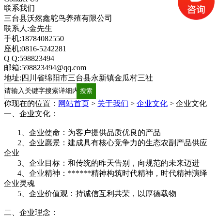
联系我们
三台县沃然鑫鸵鸟养殖有限公司
联系人:金先生
手机:18784082550
座机:0816-5242281
Q Q:598823494
邮箱:598823494@qq.com
地址:四川省绵阳市三台县永新镇金瓜村三社
你现在的位置：
网站首页
>
关于我们
>
企业文化
>
企业文化
一、企业文化：
1、企业使命：为客户提供品质优良的产品
2、企业愿景：建成具有核心竞争力的生态农副产品供应
企业
3、企业目标：和传统的昨天告别，向规范的未来迈进
4、企业精神：******精神构筑时代精神，时代精神演绎
企业灵魂
5、企业价值观：持诚信互利共荣，以厚德载物
二、企业理念：