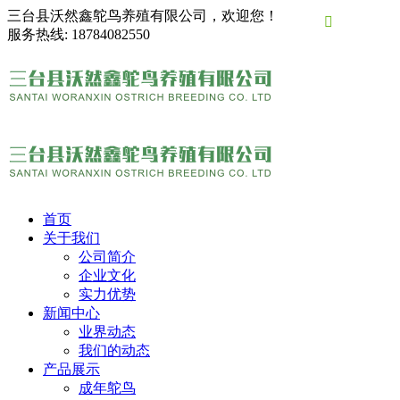
三台县沃然鑫鸵鸟养殖有限公司，欢迎您！

服务热线:
18784082550
首页
关于我们
公司简介
企业文化
实力优势
新闻中心
业界动态
我们的动态
产品展示
成年鸵鸟