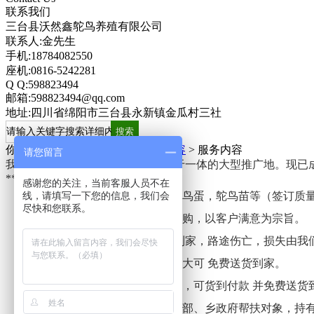
联系我们
三台县沃然鑫鸵鸟养殖有限公司
联系人:金先生
手机:18784082550
座机:0816-5242281
Q Q:598823494
邮箱:598823494@qq.com
地址:四川省绵阳市三台县永新镇金瓜村三社
你现在的位置：
网站首页
>
服务内容
>
服务内容
请您留言
我们是集养殖、育种、科研、推广于一体的大型推广地。现已
******
感谢您的关注，当前客服人员不在
1、我们******所提供鸵鸟、鸵鸟蛋，鸵鸟苗等（签订质
线，请填写一下您的信息，我们会
尽快和您联系。
2、选种过程中，客户可自由选购，以客户满意为宗
3.专业养殖技术人员押车送货到家，路途伤亡，损失由我
4、我们提供专用运输车辆，量大可 免费送货到家。
5、由政府部门牵头的养殖量大，可货到付款 并免费送货
6、对下岗职工、教师、退休干部、乡政府帮扶对象，持有关