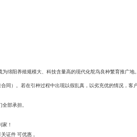
成为绵阳养殖规模大、科技含量高的现代化鸵鸟良种繁育推广地
量合同）。若在引种过程中出现以假乱真，以劣充优的情况，客户
旨。
们全部承担。
到家！
证件 可优惠 。