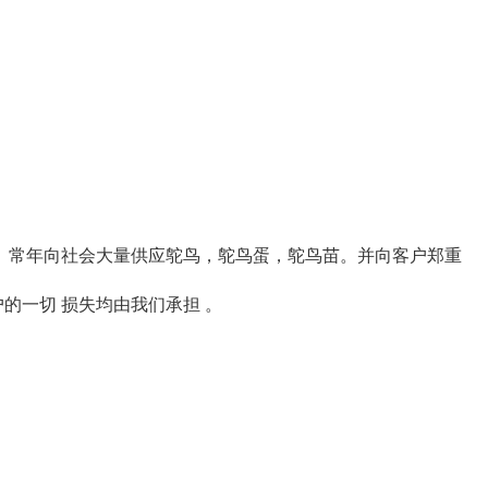
。常年向社会大量供应鸵鸟，鸵鸟蛋，鸵鸟苗。并向客户郑重
的一切 损失均由我们承担 。