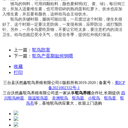
雏鸟的饲料，可用鸡颗粒料，颜色要鲜明(红、黄、绿)，每日饲三
次，并加入适量维生素，也可用切碎的熟鸡蛋和红萝卜。饮水也应加
入维生素，并且要有颜色，这样幼鸟会主动饮水。
鸵鸟的关键时期，腿病可能出现，一旦渡过这个时期，便生长很
好了。这个时期一定要注意防病，一发现有病，应即防治，或打预防
针。另外，一月令鸟爱吃异物，不要让它吃太多，要注意栏内的清洁
卫生。幼鸟也能忍受冷天气，但是在冬季，提供红外线灯保温。
上一篇：
鸵鸟防害
下一篇：
鸵鸟产蛋期如何饲喂
收藏
打印
三台县沃然鑫鸵鸟养殖有限公司
©版权所有2019-2020 | 备案号：
蜀ICP
备2021002332号-1
三台沃然鑫鸵鸟养殖有限公司是一家从事
鸵鸟养殖
合作社,长期提供:
四
川鸵鸟种苗
、
脱温鸵鸟苗
、
非洲鸵鸟
、
鸵鸟苗
、
小鸵鸟
、
鸵鸟蛋
、
鸵
鸟毛
等，基地鸵鸟供应量大，欢迎上门选购