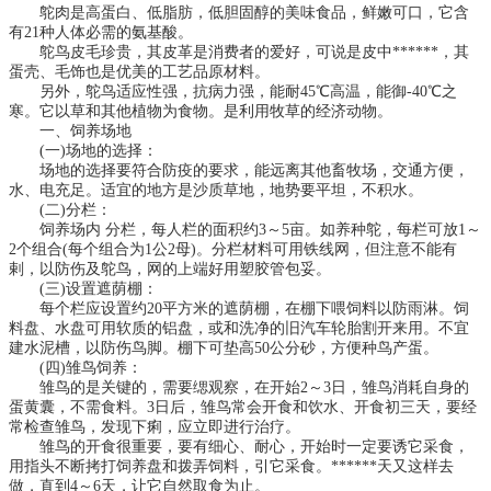
鸵肉是高蛋白、低脂肪，低胆固醇的美味食品，鲜嫩可口，它含
有21种人体必需的氨基酸。
鸵鸟皮毛珍贵，其皮革是消费者的爱好，可说是皮中******，其
蛋壳、毛饰也是优美的工艺品原材料。
另外，鸵鸟适应性强，抗病力强，能耐45℃高温，能御-40℃之
寒。它以草和其他植物为食物。是利用牧草的经济动物。
一、饲养场地
(一)场地的选择：
场地的选择要符合防疫的要求，能远离其他畜牧场，交通方便，
水、电充足。适宜的地方是沙质草地，地势要平坦，不积水。
(二)分栏：
饲养场内 分栏，每人栏的面积约3～5亩。如养种鸵，每栏可放1～
2个组合(每个组合为1公2母)。分栏材料可用铁线网，但注意不能有
剌，以防伤及鸵鸟，网的上端好用塑胶管包妥。
(三)设置遮荫棚：
每个栏应设置约20平方米的遮荫棚，在棚下喂饲料以防雨淋。饲
料盘、水盘可用软质的铝盘，或和洗净的旧汽车轮胎割开来用。不宜
建水泥槽，以防伤鸟脚。棚下可垫高50公分砂，方便种鸟产蛋。
(四)雏鸟饲养：
雏鸟的是关键的，需要缌观察，在开始2～3日，雏鸟消耗自身的
蛋黄囊，不需食料。3日后，雏鸟常会开食和饮水、开食初三天，要经
常检查雏鸟，发现下痢，应立即进行治疗。
雏鸟的开食很重要，要有细心、耐心，开始时一定要诱它采食，
用指头不断拷打饲养盘和拨弄饲料，引它采食。******天又这样去
做，直到4～6天，让它自然取食为止。