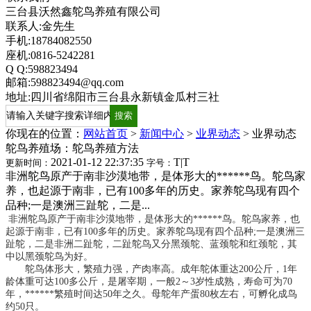
三台县沃然鑫鸵鸟养殖有限公司
联系人:金先生
手机:18784082550
座机:0816-5242281
Q Q:598823494
邮箱:598823494@qq.com
地址:四川省绵阳市三台县永新镇金瓜村三社
你现在的位置：
网站首页
>
新闻中心
>
业界动态
>
业界动态
鸵鸟养殖场：鸵鸟养殖方法
2021-01-12 22:37:35
T
|
T
更新时间：
字号：
非洲鸵鸟原产于南非沙漠地带，是体形大的******鸟。鸵鸟家
养，也起源于南非，已有100多年的历史。家养鸵鸟现有四个
品种;一是澳洲三趾鸵，二是...
非洲鸵鸟原产于南非沙漠地带，是体形大的******鸟。鸵鸟家养，也
起源于南非，已有100多年的历史。家养鸵鸟现有四个品种;一是澳洲三
趾鸵，二是非洲二趾鸵，二趾鸵鸟又分黑颈鸵、蓝颈鸵和红颈鸵，其
中以黑颈鸵鸟为好。
鸵鸟体形大，繁殖力强，产肉率高。成年鸵体重达200公斤，1年
龄体重可达100多公斤，是屠宰期，一般2～3岁性成熟，寿命可为70
年，******繁殖时间达50年之久。母鸵年产蛋80枚左右，可孵化成鸟
约50只。