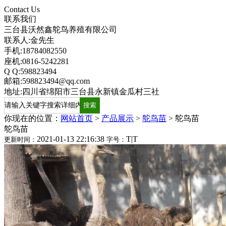
Contact Us
联系我们
三台县沃然鑫鸵鸟养殖有限公司
联系人:金先生
手机:18784082550
座机:0816-5242281
Q Q:598823494
邮箱:598823494@qq.com
地址:四川省绵阳市三台县永新镇金瓜村三社
你现在的位置：
网站首页
>
产品展示
>
鸵鸟苗
>
鸵鸟苗
鸵鸟苗
2021-01-13 22:16:38
T
|
T
更新时间：
字号：