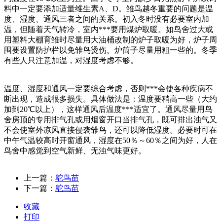
料中一定要添加适量维生素A、D。雏鸟越冬重要的问题是温
度、湿度、通风三者之间的关系。初入冬时没有必要室内加
温，但随着天气转冷，室内***要用煤炉取暖。如鸟舍过大或
用塑料大棚育雏时尽量用大油桶改制的炉子取暖为好，炉子周
围要设置防护栏以免雏鸟烫伤。炉筒子尽量用粗一些的。冬季
有些人只注意加温，对湿度考虑不够。
温度、湿度和通风一定要综合考虑，否则***会使各种疾病不
断出现，造成很多损失。具体做法是：温度要稍高一些（大约
加到20℃以上），这样通风后温度***适宜了。通风尽量用鸟
舍房顶的专用排气孔或用烟窗开口当排气孔，既可排出浊气又
不会使室外凉风直接侵袭雏鸟，还可以降低湿度。必要时可在
中午气温较高时开窗通风，湿度在50％～60％之间为好，人在
鸟舍中感觉到空气新鲜、无浊气味更好。
上一篇：
鸵鸟苗
下一篇：
鸵鸟苗
收藏
打印