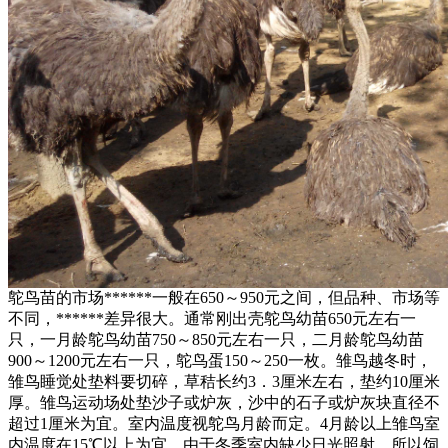
鸵鸟苗的市场******一般在650～950元之间，但品种、市场等
不同，******差异很大。通常刚出壳鸵鸟幼苗650元左右一
只，一月龄鸵鸟幼苗750～850元左右一只，二月龄鸵鸟幼苗
900～1200元左右一只，鸵鸟蛋150～250一枚。 雏鸟越冬时，
雏鸟睡觉处垫料要切碎，草秸长约3．3厘米左右，垫约10厘米
厚。雏鸟运动场处垫沙子或炉灰，沙中的石子或炉灰块直径不
超过1厘米为宜。室内温度视鸵鸟月龄而定。4月龄以上雏鸟室
内温度在15℃以上为宜。由于冬季室内缺少日光照射，所以饲