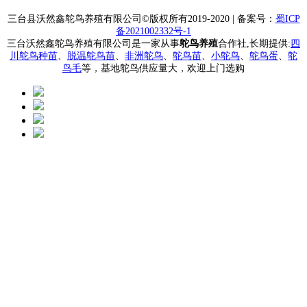
三台县沃然鑫鸵鸟养殖有限公司
©版权所有2019-2020 | 备案号：
蜀ICP
备2021002332号-1
三台沃然鑫鸵鸟养殖有限公司是一家从事
鸵鸟养殖
合作社,长期提供:
四
川鸵鸟种苗
、
脱温鸵鸟苗
、
非洲鸵鸟
、
鸵鸟苗
、
小鸵鸟
、
鸵鸟蛋
、
鸵
鸟毛
等，基地鸵鸟供应量大，欢迎上门选购