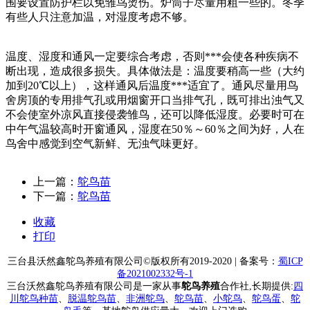
围要设置防护栏以免雏鸟烫伤。炉筒子尽量用粗一些的。冬季
有些人只注意加温，对湿度考虑不够。
温度、湿度和通风一定要综合考虑，否则***会使各种疾病不
断出现，造成很多损失。具体做法是：温度要稍高一些（大约
加到20℃以上），这样通风后温度***适宜了。通风尽量用鸟
舍房顶的专用排气孔或用烟窗开口当排气孔，既可排出浊气又
不会使室外凉风直接侵袭雏鸟，还可以降低湿度。必要时可在
中午气温较高时开窗通风，湿度在50％～60％之间为好，人在
鸟舍中感觉到空气新鲜、无浊气味更好。
上一篇：
鸵鸟苗
下一篇：
鸵鸟苗
收藏
打印
三台县沃然鑫鸵鸟养殖有限公司
©版权所有2019-2020 | 备案号：
蜀ICP
备2021002332号-1
三台沃然鑫鸵鸟养殖有限公司是一家从事
鸵鸟养殖
合作社,长期提供:
四
川鸵鸟种苗
、
脱温鸵鸟苗
、
非洲鸵鸟
、
鸵鸟苗
、
小鸵鸟
、
鸵鸟蛋
、
鸵