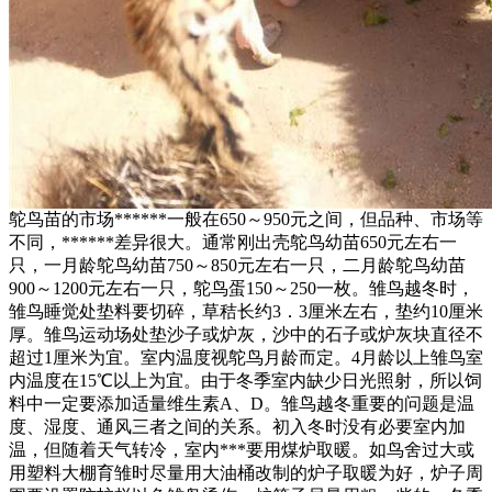
鸵鸟苗的市场******一般在650～950元之间，但品种、市场等
不同，******差异很大。通常刚出壳鸵鸟幼苗650元左右一
只，一月龄鸵鸟幼苗750～850元左右一只，二月龄鸵鸟幼苗
900～1200元左右一只，鸵鸟蛋150～250一枚。 雏鸟越冬时，
雏鸟睡觉处垫料要切碎，草秸长约3．3厘米左右，垫约10厘米
厚。雏鸟运动场处垫沙子或炉灰，沙中的石子或炉灰块直径不
超过1厘米为宜。室内温度视鸵鸟月龄而定。4月龄以上雏鸟室
内温度在15℃以上为宜。由于冬季室内缺少日光照射，所以饲
料中一定要添加适量维生素A、D。雏鸟越冬重要的问题是温
度、湿度、通风三者之间的关系。初入冬时没有必要室内加
温，但随着天气转冷，室内***要用煤炉取暖。如鸟舍过大或
用塑料大棚育雏时尽量用大油桶改制的炉子取暖为好，炉子周