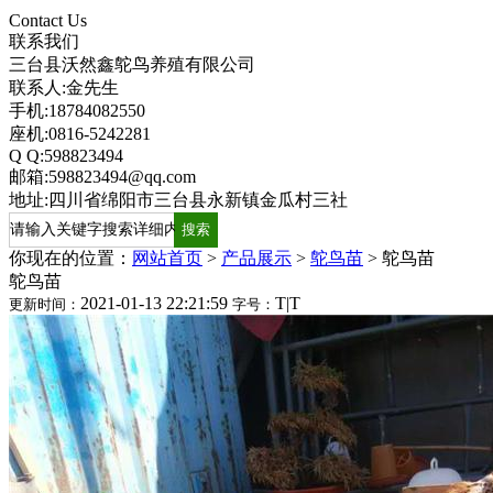
Contact Us
联系我们
三台县沃然鑫鸵鸟养殖有限公司
联系人:金先生
手机:18784082550
座机:0816-5242281
Q Q:598823494
邮箱:598823494@qq.com
地址:四川省绵阳市三台县永新镇金瓜村三社
你现在的位置：
网站首页
>
产品展示
>
鸵鸟苗
>
鸵鸟苗
鸵鸟苗
2021-01-13 22:21:59
T
|
T
更新时间：
字号：