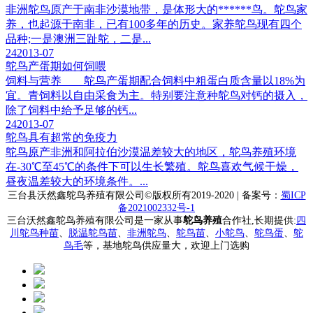
非洲鸵鸟原产于南非沙漠地带，是体形大的******鸟。鸵鸟家
养，也起源于南非，已有100多年的历史。家养鸵鸟现有四个
品种;一是澳洲三趾鸵，二是...
24
2013-07
鸵鸟产蛋期如何饲喂
饲料与营养 鸵鸟产蛋期配合饲料中粗蛋白质含量以18%为
宜。青饲料以自由采食为主。特别要注意种鸵鸟对钙的摄入，
除了饲料中给予足够的钙...
24
2013-07
鸵鸟具有超常的免疫力
鸵鸟原产非洲和阿拉伯沙漠温差较大的地区，鸵鸟养殖环境
在-30℃至45℃的条件下可以生长繁殖。鸵鸟喜欢气候干燥，
昼夜温差较大的环境条件。...
三台县沃然鑫鸵鸟养殖有限公司
©版权所有2019-2020 | 备案号：
蜀ICP
备2021002332号-1
三台沃然鑫鸵鸟养殖有限公司是一家从事
鸵鸟养殖
合作社,长期提供:
四
川鸵鸟种苗
、
脱温鸵鸟苗
、
非洲鸵鸟
、
鸵鸟苗
、
小鸵鸟
、
鸵鸟蛋
、
鸵
鸟毛
等，基地鸵鸟供应量大，欢迎上门选购