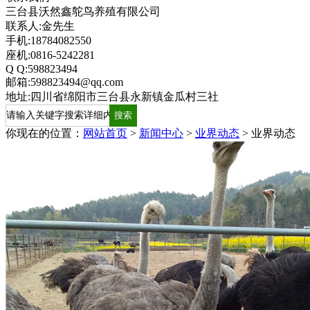
三台县沃然鑫鸵鸟养殖有限公司
联系人:金先生
手机:18784082550
座机:0816-5242281
Q Q:598823494
邮箱:598823494@qq.com
地址:四川省绵阳市三台县永新镇金瓜村三社
你现在的位置：
网站首页
>
新闻中心
>
业界动态
>
业界动态