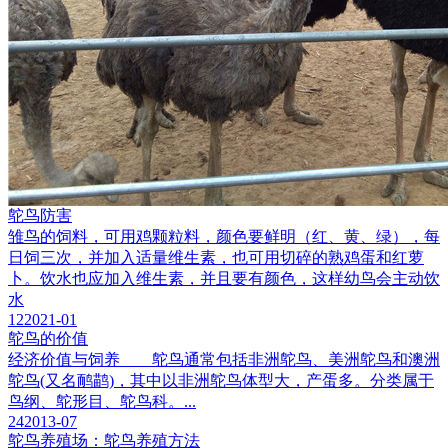
鸵鸟防害
雏鸟的饲料，可用鸡颗粒料，颜色要鲜明（红、黄、绿），每
日饲三次，并加入适量维生素，也可用切碎的熟鸡蛋和红萝
卜。饮水也应加入维生素，并且要有颜色，这样幼鸟会主动饮
水
12
2021-01
鸵鸟的价值
经济价值与饲养 鸵鸟通常包括非洲鸵鸟、美洲鸵鸟和澳洲
鸵鸟(又名鸸鹋)，其中以非洲鸵鸟体型大，产蛋多。分类属于
鸟纲、鸵形目、鸵鸟科。...
24
2013-07
鸵鸟养殖场：鸵鸟养殖方法